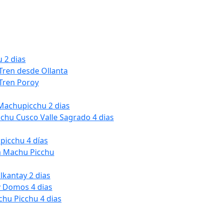
 2 dias
Tren desde Ollanta
Tren Poroy
Machupicchu 2 dias
cchu Cusco Valle Sagrado 4 dias
picchu 4 días
a Machu Picchu
kantay 2 dias
y Domos 4 dias
chu Picchu 4 dias