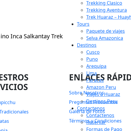
Trekking Clasico
Trekking Aventura
Trek Huaraz – Huayhu
Tours
Paquete de viajes
Selva Amazonica
Destinos
Cusco
Puno
Arequipa
Lima
ESTROS
ENLACES RÁPI
Paracas
VICIOS
Amazon Peru
Sobre Nosotros
Viajes a Huaraz
Destinos Peru
Preguntas Frecuentes
picchu
Contactenos
Galería de Fotos
Tradicionales
Contactenos
Términos y Condiciones
atas
Reservar
Formas de Pago
nia