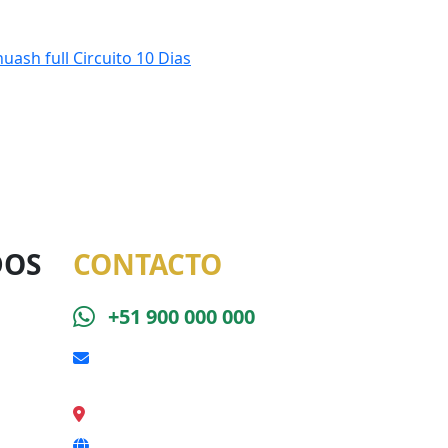
ash full Circuito 10 Dias
DOS
CONTACTO
+51 900 000 000
reserva@caminoincasalkantay.com
Calle Qeswa s/n, Cusco