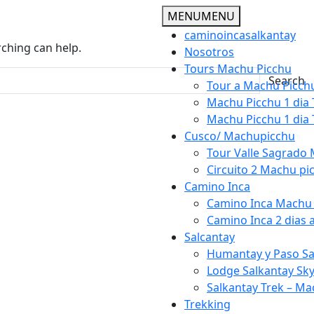
MENU
MENU
caminoincasalkantay
rching can help.
Nosotros
Tours Machu Picchu
Search
Tour a Machu Picchu
Machu Picchu 1 dia 
Machu Picchu 1 dia 
Cusco/ Machupicchu
Tour Valle Sagrado 
Circuito 2 Machu pi
Camino Inca
Camino Inca Machu 
Camino Inca 2 dias 
Salcantay
Humantay y Paso Sal
Lodge Salkantay Sk
Salkantay Trek – Ma
Trekking