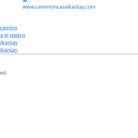
www.caminoincasalkantay.com
SÍGUENOS
 camino
a el viajero
alkantay
lkantay
ed.