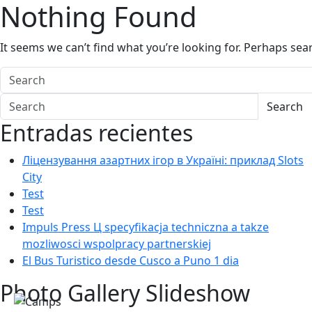
Nothing Found
It seems we can’t find what you’re looking for. Perhaps sea
Search
Entradas recientes
Ліцензування азартних ігор в Україні: приклад Slots
City
Test
Test
Impuls Press Ц specyfikacja techniczna a takze
mozliwosci wspolpracy partnerskiej
El Bus Turistico desde Cusco a Puno 1 dia
Photo Gallery Slideshow